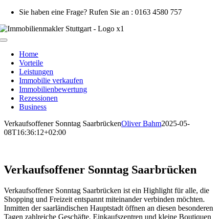
Zum
Sie haben eine Frage? Rufen Sie an : 0163 4580 757
Inhalt
springen
Toggle
Navigation
Home
Vorteile
Leistungen
Immobilie verkaufen
Immobilienbewertung
Rezessionen
Business
Verkaufsoffener Sonntag Saarbrücken
Oliver Bahm
2025-05-
08T16:36:12+02:00
Verkaufsoffener Sonntag Saarbrücken
Verkaufsoffener Sonntag Saarbrücken ist ein Highlight für alle, die
Shopping und Freizeit entspannt miteinander verbinden möchten.
Inmitten der saarländischen Hauptstadt öffnen an diesen besonderen
Tagen zahlreiche Geschäfte, Einkaufszentren und kleine Boutiquen