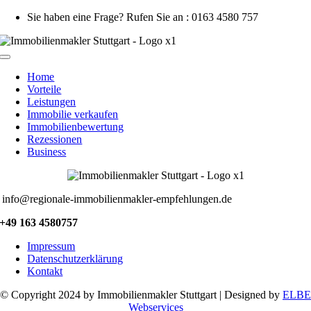
Zum
Sie haben eine Frage? Rufen Sie an : 0163 4580 757
Inhalt
springen
Toggle
Navigation
Home
Vorteile
Leistungen
Immobilie verkaufen
Immobilienbewertung
Rezessionen
Business
info@regionale-immobilienmakler-empfehlungen.de
+49 163 4580757
Impressum
Datenschutzerklärung
Kontakt
© Copyright 2024 by Immobilienmakler Stuttgart | Designed by
ELBE
Webservices