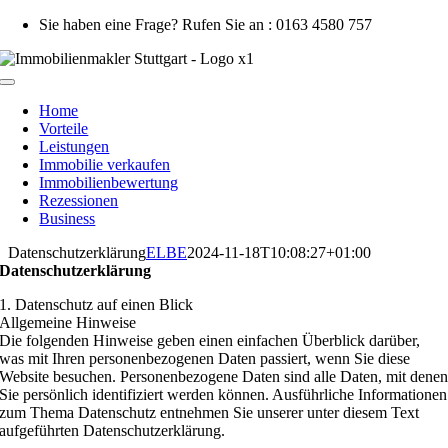
Zum
Sie haben eine Frage? Rufen Sie an : 0163 4580 757
Inhalt
springen
Toggle
Navigation
Home
Vorteile
Leistungen
Immobilie verkaufen
Immobilienbewertung
Rezessionen
Business
Datenschutzerklärung
ELBE
2024-11-18T10:08:27+01:00
Datenschutzerklärung
1. Datenschutz auf einen Blick
Allgemeine Hinweise
Die folgenden Hinweise geben einen einfachen Überblick darüber,
was mit Ihren personenbezogenen Daten passiert, wenn Sie diese
Website besuchen. Personenbezogene Daten sind alle Daten, mit dene
Sie persönlich identifiziert werden können. Ausführliche Informationen
zum Thema Datenschutz entnehmen Sie unserer unter diesem Text
aufgeführten Datenschutzerklärung.