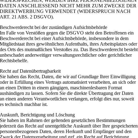
WIDERSPRECHEN, WERDEN IHRE PERSONENBEZOGENEN
DATEN ANSCHLIESSEND NICHT MEHR ZUM ZWECKE DER
DIREKTWERBUNG VERWENDET (WIDERSPRUCH NACH
ART. 21 ABS. 2 DSGVO).
Beschwerde­recht bei der zuständigen Aufsichts­behörde
Im Falle von Verstößen gegen die DSGVO steht den Betroffenen ein
Beschwerderecht bei einer Aufsichtsbehörde, insbesondere in dem
Mitgliedstaat ihres gewöhnlichen Aufenthalts, ihres Arbeitsplatzes oder
des Orts des mutmaßlichen Verstoßes zu. Das Beschwerderecht besteht
unbeschadet anderweitiger verwaltungsrechtlicher oder gerichtlicher
Rechtsbehelfe.
Recht auf Daten­übertrag­barkeit
Sie haben das Recht, Daten, die wir auf Grundlage Ihrer Einwilligung
oder in Erfüllung eines Vertrags automatisiert verarbeiten, an sich oder
an einen Dritten in einem gängigen, maschinenlesbaren Format
aushändigen zu lassen. Sofern Sie die direkte Übertragung der Daten
an einen anderen Verantwortlichen verlangen, erfolgt dies nur, soweit
es technisch machbar ist.
Auskunft, Berichtigung und Löschung
Sie haben im Rahmen der geltenden gesetzlichen Bestimmungen
jederzeit das Recht auf unentgeltliche Auskunft über Ihre gespeicherten
personenbezogenen Daten, deren Herkunft und Empfänger und den
Zweck der Datenverarbeitung und ggf. ein Recht auf Berichtigung