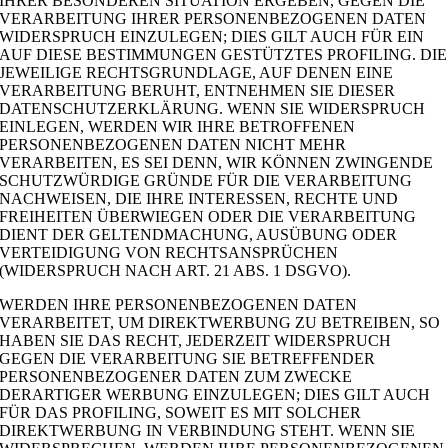
IHRER BESONDEREN SITUATION ERGEBEN, GEGEN DIE
VERARBEITUNG IHRER PERSONENBEZOGENEN DATEN
WIDERSPRUCH EINZULEGEN; DIES GILT AUCH FÜR EIN
AUF DIESE BESTIMMUNGEN GESTÜTZTES PROFILING. DIE
JEWEILIGE RECHTSGRUNDLAGE, AUF DENEN EINE
VERARBEITUNG BERUHT, ENTNEHMEN SIE DIESER
DATENSCHUTZERKLÄRUNG. WENN SIE WIDERSPRUCH
EINLEGEN, WERDEN WIR IHRE BETROFFENEN
PERSONENBEZOGENEN DATEN NICHT MEHR
VERARBEITEN, ES SEI DENN, WIR KÖNNEN ZWINGENDE
SCHUTZWÜRDIGE GRÜNDE FÜR DIE VERARBEITUNG
NACHWEISEN, DIE IHRE INTERESSEN, RECHTE UND
FREIHEITEN ÜBERWIEGEN ODER DIE VERARBEITUNG
DIENT DER GELTENDMACHUNG, AUSÜBUNG ODER
VERTEIDIGUNG VON RECHTSANSPRÜCHEN
(WIDERSPRUCH NACH ART. 21 ABS. 1 DSGVO).
WERDEN IHRE PERSONENBEZOGENEN DATEN
VERARBEITET, UM DIREKTWERBUNG ZU BETREIBEN, SO
HABEN SIE DAS RECHT, JEDERZEIT WIDERSPRUCH
GEGEN DIE VERARBEITUNG SIE BETREFFENDER
PERSONENBEZOGENER DATEN ZUM ZWECKE
DERARTIGER WERBUNG EINZULEGEN; DIES GILT AUCH
FÜR DAS PROFILING, SOWEIT ES MIT SOLCHER
DIREKTWERBUNG IN VERBINDUNG STEHT. WENN SIE