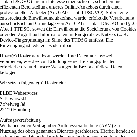
1 lit. b DSGVO) und im Interesse einer sicheren, schnellen und
effizienten Bereitstellung unseres Online-Angebots durch einen
professionellen Anbieter (Art. 6 Abs. 1 lit. f DSGVO). Sofern eine
entsprechende Einwilligung abgefragt wurde, erfolgt die Verarbeitung
ausschließlich auf Grundlage von Art. 6 Abs. 1 lit. a DSGVO und § 25
Abs. 1 TTDSG, soweit die Einwilligung die Speicherung von Cookies
oder den Zugriff auf Informationen im Endgerät des Nutzers (z. B.
Device-Fingerprinting) im Sinne des TTDSG umfasst. Die
Einwilligung ist jederzeit widerrufbar.
Unser(e) Hoster wird bzw. werden Ihre Daten nur insoweit
verarbeiten, wie dies zur Erfüllung seiner Leistungspflichten
erforderlich ist und unsere Weisungen in Bezug auf diese Daten
befolgen.
Wir setzen folgende(n) Hoster ein:
ELBE Webservices
S. Pawlowski
Zobelweg 3d
22159 Hamburg
Auftragsverarbeitung
Wir haben einen Vertrag über Auftragsverarbeitung (AVV) zur
Nutzung des oben genannten Dienstes geschlossen. Hierbei handelt es
sich um einen datenschutzrechtlich vorgeschriebenen Vertrag, der