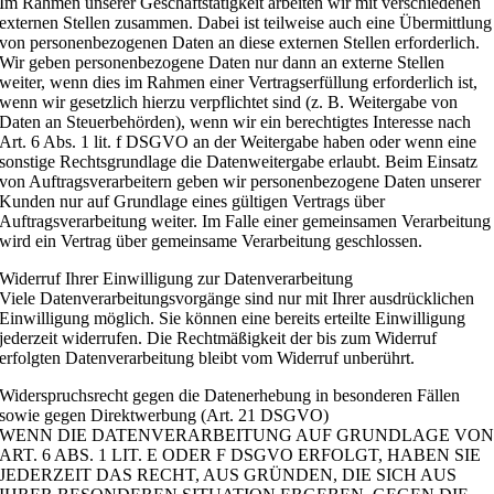
Im Rahmen unserer Geschäftstätigkeit arbeiten wir mit verschiedenen
externen Stellen zusammen. Dabei ist teilweise auch eine Übermittlung
von personenbezogenen Daten an diese externen Stellen erforderlich.
Wir geben personenbezogene Daten nur dann an externe Stellen
weiter, wenn dies im Rahmen einer Vertragserfüllung erforderlich ist,
wenn wir gesetzlich hierzu verpflichtet sind (z. B. Weitergabe von
Daten an Steuerbehörden), wenn wir ein berechtigtes Interesse nach
Art. 6 Abs. 1 lit. f DSGVO an der Weitergabe haben oder wenn eine
sonstige Rechtsgrundlage die Datenweitergabe erlaubt. Beim Einsatz
von Auftragsverarbeitern geben wir personenbezogene Daten unserer
Kunden nur auf Grundlage eines gültigen Vertrags über
Auftragsverarbeitung weiter. Im Falle einer gemeinsamen Verarbeitung
wird ein Vertrag über gemeinsame Verarbeitung geschlossen.
Widerruf Ihrer Einwilligung zur Datenverarbeitung
Viele Datenverarbeitungsvorgänge sind nur mit Ihrer ausdrücklichen
Einwilligung möglich. Sie können eine bereits erteilte Einwilligung
jederzeit widerrufen. Die Rechtmäßigkeit der bis zum Widerruf
erfolgten Datenverarbeitung bleibt vom Widerruf unberührt.
Widerspruchsrecht gegen die Datenerhebung in besonderen Fällen
sowie gegen Direktwerbung (Art. 21 DSGVO)
WENN DIE DATENVERARBEITUNG AUF GRUNDLAGE VO
ART. 6 ABS. 1 LIT. E ODER F DSGVO ERFOLGT, HABEN SIE
JEDERZEIT DAS RECHT, AUS GRÜNDEN, DIE SICH AUS