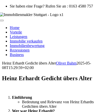
Zum
Sie haben eine Frage? Rufen Sie an : 0163 4580 757
Inhalt
springen
Toggle
Navigation
Home
Vorteile
Leistungen
Immobilie verkaufen
Immobilienbewertung
Rezessionen
Business
Heinz Erhardt Gedicht übers Alter
Oliver Bahm
2025-05-
08T15:29:59+02:00
Heinz Erhardt Gedicht übers Alter
Einführung
Bedeutung und Relevanz von Heinz Erhardts
Gedichten übers Alter
Wer war Heinz Erhardt?